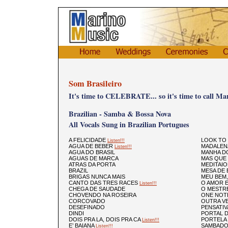
Som Brasileiro
It's time to CELEBRATE... so it's time to call Ma
Brazilian - Samba & Bossa Nova
All Vocals Sung in Brazilian Portugues
A FELICIDADE
LOOK TO 
Listen!!!
AGUA DE BEBER
MADALEN
Listen!!!
AGUA DO BRASIL
MANHA DO
AGUAS DE MARCA
MAS QUE
ATRAS DA PORTA
MEDITAI
BRAZIL
MESA DE
BRIGAS NUNCA MAIS
MEU BEM,
CANTO DAS TRES RACES
O AMOR 
Listen!!!
CHEGA DE SAUDADE
O MESTR
CHOVENDO NA ROSEIRA
ONE NOT
CORCOVADO
OUTRA V
DESEFINADO
PENSATIV
DINDI
PORTAL 
DOIS PRA LA, DOIS PRA CA
PORTELA 
Listen!!!
E’ BAIANA
SAMBAD
Listen!!!