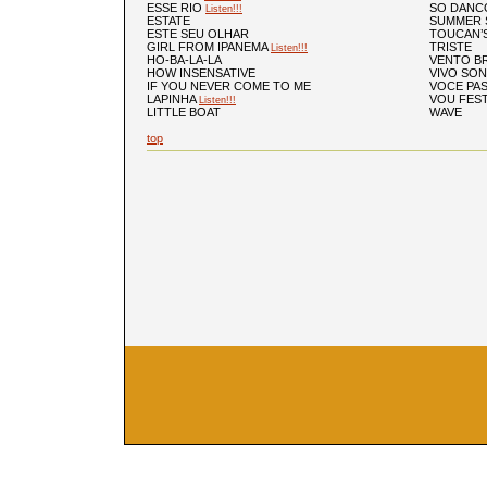
ESSE RIO
SO DANC
Listen!!!
ESTATE
SUMMER 
ESTE SEU OLHAR
TOUCAN’
GIRL FROM IPANEMA
TRISTE
Listen!!!
HO-BA-LA-LA
VENTO B
HOW INSENSATIVE
VIVO SO
IF YOU NEVER COME TO ME
VOCE PA
LAPINHA
VOU FES
Listen!!!
LITTLE BOAT
WAVE
top